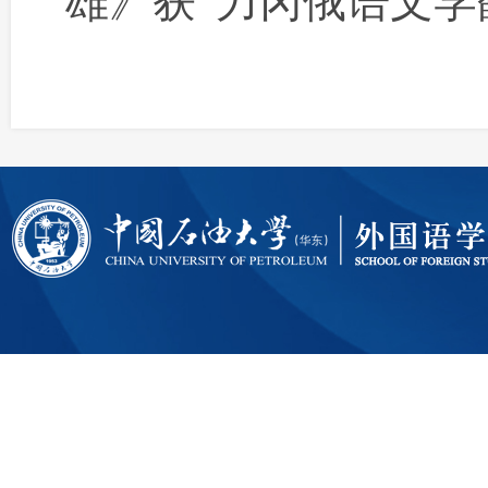
雄》获
“力冈俄语文学